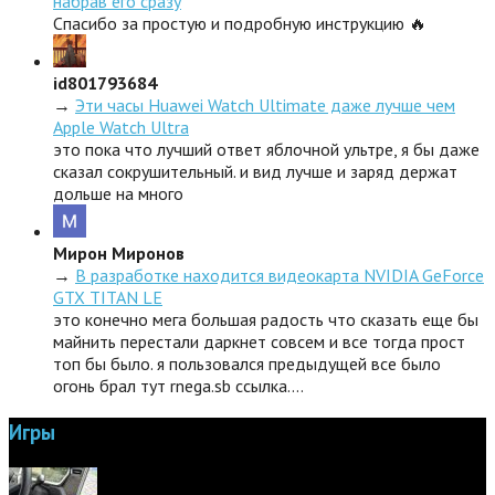
набрав его сразу
Спасибо за простую и подробную инструкцию 🔥
id801793684
→
Эти часы Huawei Watch Ultimate даже лучше чем
Apple Watch Ultra
это пока что лучший ответ яблочной ультре, я бы даже
сказал сокрушительный. и вид лучше и заряд держат
дольше на много
Мирон Миронов
→
В разработке находится видеокарта NVIDIA GeForce
GTX TITAN LE
это конечно мега большая радость что сказать еще бы
майнить перестали даркнет совсем и все тогда прост
топ бы было. я пользовался предыдущей все было
огонь брал тут rnega.sb ссылка.…
Игры