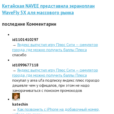
Китайская NAVEE представила экраноплан
WaveFly 5X для массового рынка
последние
Комментарии
id1101410297
→
Яндекс выпустил игру Плюс Сити — симулятор
города, где можно получить баллы Плюса
спасибо
id1099677118
→
Яндекс выпустил игру Плюс Сити — симулятор
города, где можно получить баллы Плюса
покупал у area ufa подписку яндекс плюс гораздо
дешевле чем у офицалов, при этом не надо
заморачиваться с поиском промокодов
katechin
→
Как позвонить с iPhone на добавочный номер,