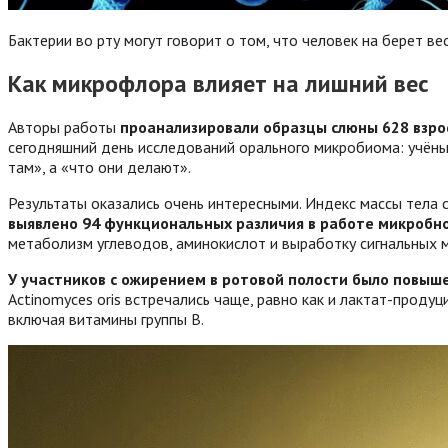
Бактерии во рту могут говорит о том, что человек на берет ве
Как микрофлора влияет на лишний вес
Авторы работы
проанализировали образцы слюны 628 взро
сегодняшний день исследований орального микробиома: учёные
там», а «что они делают».
Результаты оказались очень интересными. Индекс массы тела
выявлено 94 функциональных различия в работе микробн
метаболизм углеводов, аминокислот и выработку сигнальных м
У участников с ожирением в ротовой полости было повыш
Actinomyces oris встречались чаще, равно как и лактат-проду
включая витамины группы B.