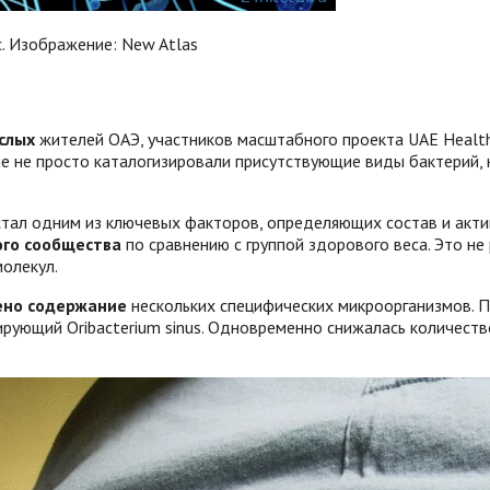
с. Изображение: New Atlas
слых
жителей ОАЭ, участников масштабного проекта UAE Healthy
 не просто каталогизировали присутствующие виды бактерий, но
 стал одним из ключевых факторов, определяющих состав и акт
ого сообщества
по сравнению с группой здорового веса. Это не
олекул.
ено содержание
нескольких специфических микроорганизмов. Пр
цирующий Oribacterium sinus. Одновременно снижалась количест