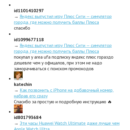
id1101410297
→
Яндекс выпустил игру Плюс Сити — симулятор
города, где можно получить баллы Плюса
спасибо
id1099677118
→
Яндекс выпустил игру Плюс Сити — симулятор
города, где можно получить баллы Плюса
покупал у area ufa подписку яндекс плюс гораздо
дешевле чем у офицалов, при этом не надо
заморачиваться с поиском промокодов
katechin
→
Как позвонить с iPhone на добавочный номер,
набрав его сразу
Спасибо за простую и подробную инструкцию 🔥
id801793684
→
Эти часы Huawei Watch Ultimate даже лучше чем
Apple Watch Ultra