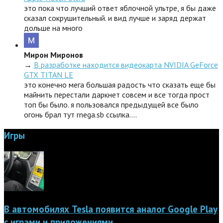
это пока что лучший ответ яблочной ультре, я бы даже
сказал сокрушительный. и вид лучше и заряд держат
дольше на много
Мирон Миронов
→
В разработке находится видеокарта NVIDIA GeForce
GTX TITAN LE
это конечно мега большая радость что сказать еще бы
майнить перестали даркнет совсем и все тогда прост
топ бы было. я пользовался предыдущей все было
огонь брал тут rnega.sb ссылка.…
Игры
В автомобилях Tesla появится аналог Google Play
с играми и приложениями