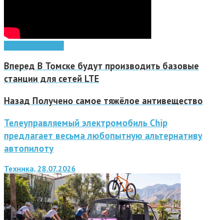
видео
игры
ролики
Вперед
В Томске будут производить базовые
станции для сетей LTE
Назад
Получено самое тяжёлое антивещество
Телеуправляемый электромобиль Chip
предлагает весьма любопытную альтернативу
автопилоту
Техника, 28.07.2026