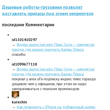
Дешевые роботы-грузовики позволят
доставлять припасы под огнем неприятеля
последние
Комментарии
id1101410297
→
Яндекс выпустил игру Плюс Сити — симулятор
города, где можно получить баллы Плюса
спасибо
id1099677118
→
Яндекс выпустил игру Плюс Сити — симулятор
города, где можно получить баллы Плюса
покупал у area ufa подписку яндекс плюс гораздо
дешевле чем у офицалов, при этом не надо
заморачиваться с поиском промокодов
katechin
→
Как позвонить с iPhone на добавочный номер,