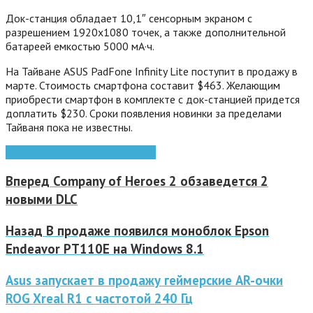
Док-станция обладает 10,1″ сенсорным экраном с
разрешением 1920х1080 точек, а также дополнительной
батареей емкостью 5000 мА·ч.
На Тайване ASUS PadFone Infinity Lite поступит в продажу в
марте. Стоимость смартфона составит $463. Желающим
приобрести смартфон в комплекте с док-станцией придется
доплатить $230. Сроки появления новинки за пределами
Тайваня пока не известны.
ASUS
Asus Padfone
анонс
гибрид
Вперед
Company of Heroes 2 обзаведется 2
новыми DLC
Назад
В продаже появился моноблок Epson
Endeavor PT110E на Windows 8.1
Asus запускает в продажу геймерские AR-очки
ROG Xreal R1 с частотой 240 Гц