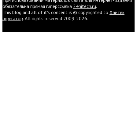
При использовании материалов сайта для интернет-изданий
обязательна прямая гиперссылка
24hitech.ru
.
This blog and all of it's content is © copyrighted to
Хайтек
агрегатор
. All rights reserved 2009-2026.