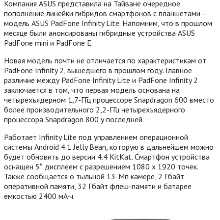
Компания ASUS представила на Тайване очередное
пополнение линейки гибридов смартфонов с планшетами —
модель ASUS PadFone Infinity Lite. Напомним, что в прошлом
месяце были анонсированы гибридные устройства ASUS
PadFone mini и PadFone E.
Новая модель почти не отличается по характеристикам от
PadFone Infinity 2, вышедшего в прошлом году. Главное
различие между PadFone Infinity Lite и PadFone Infinity 2
заключается в том, что первая модель основана на
четырехъядерном 1,7-ГГц процессоре Snapdragon 600 вместо
более производительного 2,2-ГГц четырехъядерного
процессора Snapdragon 800 у последней.
Работает Infinity Lite под управлением операционной
системы Android 4.1 Jelly Bean, которую в дальнейшем можно
будет обновить до версии 4.4 KitKat.
Смартфон устройства
оснащен 5″ дисплеем с разрешением 1080 x 1920 точек.
Также сообщается о тыльной 13-Мп камере, 2 Гбайт
оперативной памяти, 32 Гбайт флеш-памяти и батарее
емкостью 2400 мА·ч.