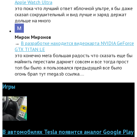
Apple Watch Ultra
это пока что лучший ответ яблочной ультре, я бы даже
сказал сокрушительный. и вид лучше и заряд держат
дольше на много
Мирон Миронов
→
В разработке находится видеокарта NVIDIA GeForce
GTX TITAN LE
это конечно мега большая радость что сказать еще бы
майнить перестали даркнет совсем и все тогда прост
топ бы было. я пользовался предыдущей все было
огонь брал тут rnega.sb ссылка.…
Игры
В автомобилях Tesla появится аналог Google Play