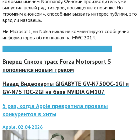
кодовым именем Normandy. Финский производитель уже
выпустил целый ряд тизеров, посвященных новинке. Но
«громким анонсом», способным вызвать интерес публики, это
вряд ли назовешь.
Ни Microsoft, ни Nokia никак не комментируют сообщения
информаторов об их планах на MWC 2014.
Microsoft
mwc 2014
Nokia
windows phone
смартфон
Вперед
Список трасс Forza Motorsport 5
пополнился новым треком
Назад
Видеокарты GIGABYTE GV-N750OC-1GI и
GV-N75TOC-2GI на базе NVIDIA GM107
5 раз, когда Apple превратила провалы
конкурентов в хиты
Apple, 02.04.2026