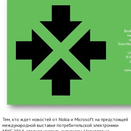
Тем, кто ждет новостей от Nokia и Microsoft на предстоящей
международной выставке потребительской электроники
MWC 2014, следует умерить энтузиазм. Несмотря на