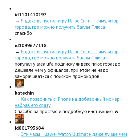
id1101410297
→
Яндекс выпустил игру Плюс Сити — симулятор
города, где можно получить баллы Плюса
спасибо
id1099677118
→
Яндекс выпустил игру Плюс Сити — симулятор
города, где можно получить баллы Плюса
покупал у area ufa подписку яндекс плюс гораздо
дешевле чем у офицалов, при этом не надо
заморачиваться с поиском промокодов
katechin
→
Как позвонить с iPhone на добавочный номер,
набрав его сразу
Спасибо за простую и подробную инструкцию 🔥
id801793684
→
Эти часы Huawei Watch Ultimate даже лучше чем