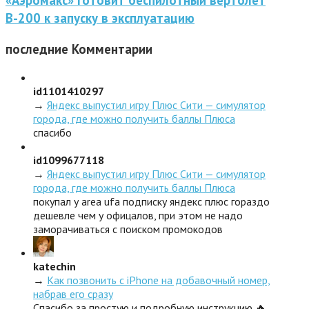
В-200 к запуску в эксплуатацию
последние
Комментарии
id1101410297
→
Яндекс выпустил игру Плюс Сити — симулятор
города, где можно получить баллы Плюса
спасибо
id1099677118
→
Яндекс выпустил игру Плюс Сити — симулятор
города, где можно получить баллы Плюса
покупал у area ufa подписку яндекс плюс гораздо
дешевле чем у офицалов, при этом не надо
заморачиваться с поиском промокодов
katechin
→
Как позвонить с iPhone на добавочный номер,
набрав его сразу
Спасибо за простую и подробную инструкцию 🔥