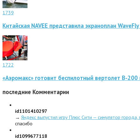
1739
Китайская NAVEE представила экраноплан WaveFly
1722
«Аэромакс» готовит беспилотный вертолет В-200 
последние
Комментарии
id1101410297
→
Яндекс выпустил игру Плюс Сити — симулятор города,
спасибо
id1099677118