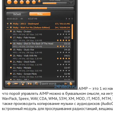
AIMP — это 1 из на
что порой управлять AIMP можно в буквальном смысле, на ин
WavPack, Speex, WAV, CDA, WMA, S3M, XM, MOD, IT, MO3, MTM
также производить копирование музыки с аудиодисков (AudioC
встроенный модуль для прослушивания радиостанций, вещающ