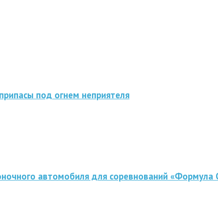
припасы под огнем неприятеля
оночного автомобиля для соревнований «Формула 