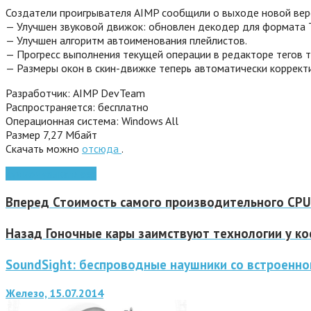
Создатели проигрывателя AIMP сообщили о выходе новой верс
— Улучшен звуковой движок: обновлен декодер для формата T
— Улучшен алгоритм автоименования плейлистов.
— Прогресс выполнения текущей операции в редакторе тегов т
— Размеры окон в скин-движке теперь автоматически коррект
Разработчик: AIMP DevTeam
Распространяется: бесплатно
Операционная система: Windows All
Размер 7,27 Мбайт
Скачать можно
отсюда
.
аудио
музыка
плеер
Вперед
Стоимость самого производительного CPU I
Назад
Гоночные кары заимствуют технологии у ко
SoundSight: беспроводные наушники со встроенн
Железо, 15.07.2014