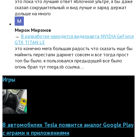
это пока что лучший ответ яблочной ультре, я бы даже
сказал сокрушительный. и вид лучше и заряд держат
дольше на много
Мирон Миронов
→
В разработке находится видеокарта NVIDIA GeForce
GTX TITAN LE
это конечно мега большая радость что сказать еще бы
майнить перестали даркнет совсем и все тогда прост
топ бы было. я пользовался предыдущей все было
огонь брал тут rnega.sb ссылка.…
Игры
В автомобилях Tesla появится аналог Google Play
с играми и приложениями