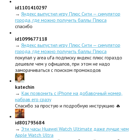
id1101410297
→
Яндекс выпустил игру Плюс Сити — симулятор
города, где можно получить баллы Плюса
спасибо
id1099677118
→
Яндекс выпустил игру Плюс Сити — симулятор
города, где можно получить баллы Плюса
покупал у area ufa подписку яндекс плюс гораздо
дешевле чем у офицалов, при этом не надо
заморачиваться с поиском промокодов
katechin
→
Как позвонить с iPhone на добавочный номер,
набрав его сразу
Спасибо за простую и подробную инструкцию 🔥
id801793684
→
Эти часы Huawei Watch Ultimate даже лучше чем
Apple Watch Ultra