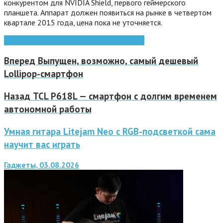
конкурентом для NVIDIA Shield, первого геймерского
планшета. Аппарат должен появиться на рынке в четвертом
квартале 2015 года, цена пока не уточняется.
Acer
Android
gadget
Games
Nvidia
планшеты
Вперед
Выпущен, возможно, самый дешевый
Lollipop-смартфон
Назад
TCL P618L — смартфон с долгим временем
автономной работы
Умная гитара Litejam Neo с RGB-подсветкой сама
научит вас играть
Гаджеты, 03.08.2026