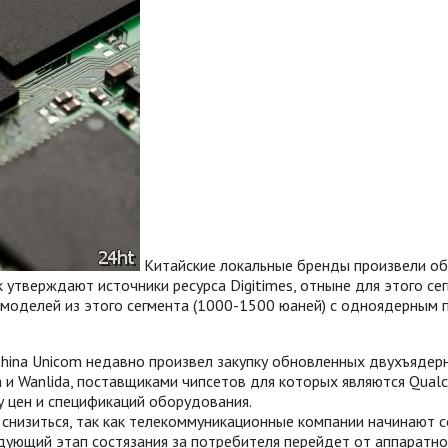
Китайские локальные бренды произвели об
к утверждают источники ресурса Digitimes, отныне для этого се
 моделей из этого сегмента (1000-1500 юаней) с одноядерным 
ina Unicom недавно произвел закупку обновленных двухъядерн
Touch и Wanlida, поставщиками чипсетов для которых являются 
ду цен и спецификаций оборудования.
снизиться, так как телекоммуникационные компании начинают с
ующий этап состязания за потребителя перейдет от аппаратно