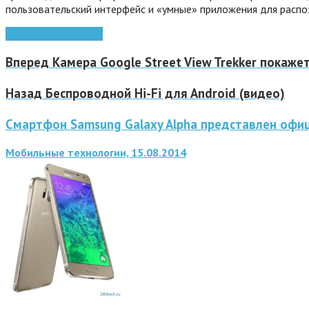
пользовательский интерфейс и «умные» приложения для распоз
процессор
смартфон
Вперед
Камера Google Street View Trekker покаже
Назад
Беспроводной Hi-Fi для Android (видео)
Смартфон Samsung Galaxy Alpha представлен офи
Мобильные технологии, 15.08.2014