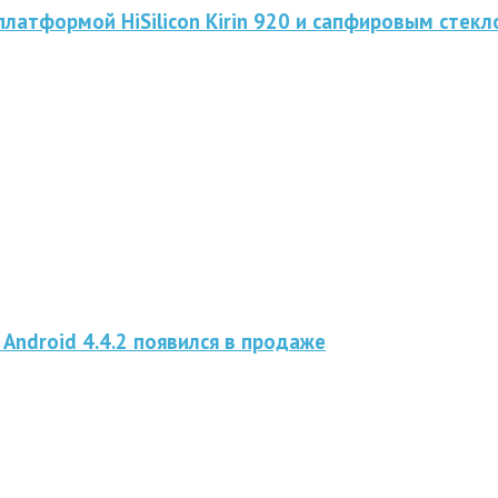
латформой HiSilicon Kirin 920 и сапфировым стек
Android 4.4.2 появился в продаже