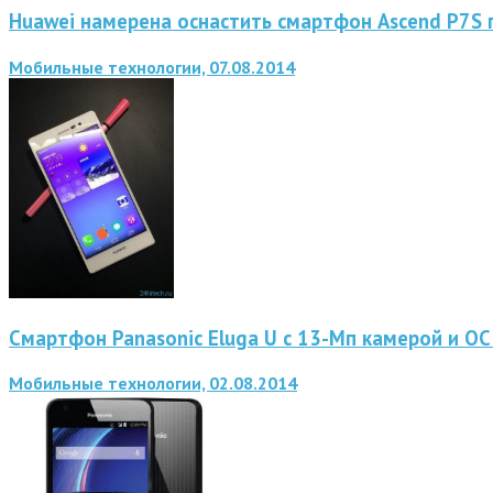
Huawei намерена оснастить смартфон Ascend P7S п
Мобильные технологии, 07.08.2014
Смартфон Panasonic Eluga U с 13-Мп камерой и ОС 
Мобильные технологии, 02.08.2014