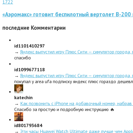
1722
«Аэромакс» готовит беспилотный вертолет В-200 
последние
Комментарии
id1101410297
→
Яндекс выпустил игру Плюс Сити — симулятор города,
спасибо
id1099677118
→
Яндекс выпустил игру Плюс Сити — симулятор города,
покупал у area ufa подписку яндекс плюс гораздо дешев
katechin
→
Как позвонить с iPhone на добавочный номер, набрав 
Спасибо за простую и подробную инструкцию 🔥
id801793684
→
Эти часы Huawei Watch Ultimate даже лучше чем Appl