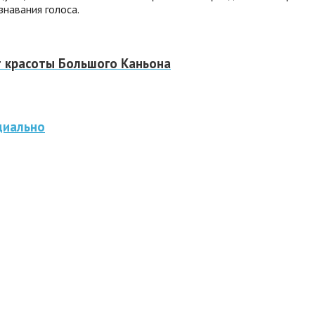
навания голоса.
т красоты Большого Каньона
циально