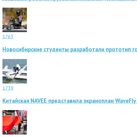
1763
Новосибирские студенты разработали прототип г
1739
Китайская NAVEE представила экраноплан WaveFly