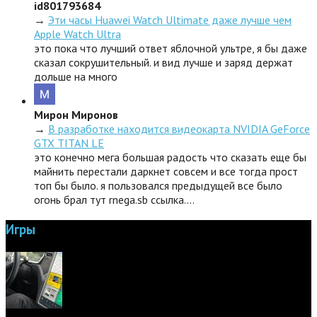
id801793684
→
Эти часы Huawei Watch Ultimate даже лучше чем
Apple Watch Ultra
это пока что лучший ответ яблочной ультре, я бы даже
сказал сокрушительный. и вид лучше и заряд держат
дольше на много
Мирон Миронов
→
В разработке находится видеокарта NVIDIA GeForce
GTX TITAN LE
это конечно мега большая радость что сказать еще бы
майнить перестали даркнет совсем и все тогда прост
топ бы было. я пользовался предыдущей все было
огонь брал тут rnega.sb ссылка.…
Игры