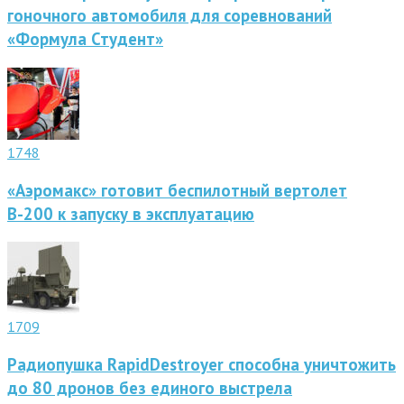
гоночного автомобиля для соревнований
«Формула Студент»
1748
«Аэромакс» готовит беспилотный вертолет
В-200 к запуску в эксплуатацию
1709
Радиопушка RapidDestroyer способна уничтожить
до 80 дронов без единого выстрела