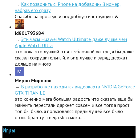
→
Как позвонить с iPhone на добавочный номер,
набрав его сразу
Спасибо за простую и подробную инструкцию 🔥
id801793684
→
Эти часы Huawei Watch Ultimate даже лучше чем
Apple Watch Ultra
это пока что лучший ответ яблочной ультре, я бы даже
сказал сокрушительный. и вид лучше и заряд держат
дольше на много
Мирон Миронов
→
В разработке находится видеокарта NVIDIA GeForce
GTX TITAN LE
это конечно мега большая радость что сказать еще бы
майнить перестали даркнет совсем и все тогда прост
топ бы было. я пользовался предыдущей все было
огонь брал тут rnega.sb ссылка.…
Игры