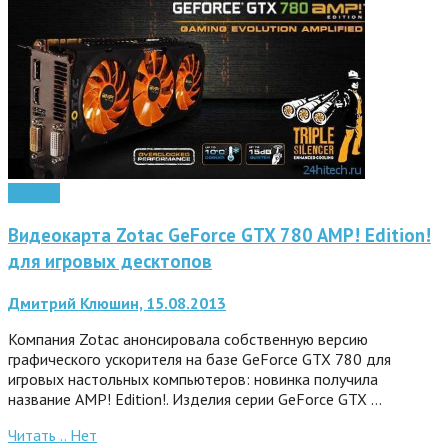
Железо
Видеокарта Zotac GeForce GTX 780 AMP! Edition!
для игровых десктопов
Дмитрий Клюшин, 15.08.2013
Компания Zotac анонсировала собственную версию
графического ускорителя на базе GeForce GTX 780 для
игровых настольных компьютеров: новинка получила
название AMP! Edition!. Изделия серии GeForce GTX …
Читать ..
Нет