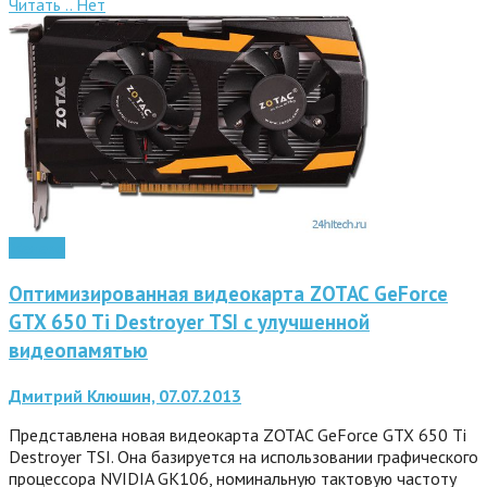
Читать ..
Нет
Железо
Оптимизированная видеокарта ZOTAC GeForce
GTX 650 Ti Destroyer TSI с улучшенной
видеопамятью
Дмитрий Клюшин, 07.07.2013
Представлена новая видеокарта ZOTAC GeForce GTX 650 Ti
Destroyer TSI. Она базируется на использовании графического
процессора NVIDIA GK106, номинальную тактовую частоту