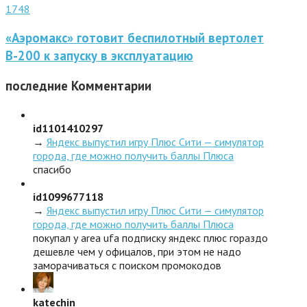
1748
«Аэромакс» готовит беспилотный вертолет
В-200 к запуску в эксплуатацию
последние
Комментарии
id1101410297
→
Яндекс выпустил игру Плюс Сити — симулятор
города, где можно получить баллы Плюса
спасибо
id1099677118
→
Яндекс выпустил игру Плюс Сити — симулятор
города, где можно получить баллы Плюса
покупал у area ufa подписку яндекс плюс гораздо
дешевле чем у офицалов, при этом не надо
заморачиваться с поиском промокодов
katechin