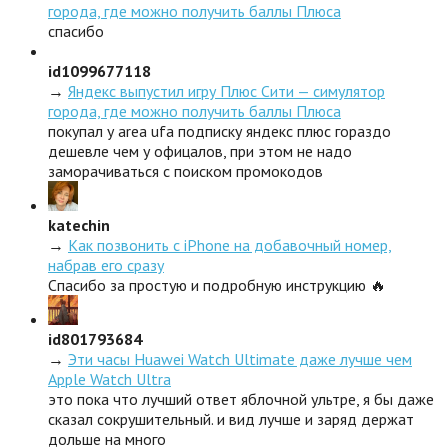
города, где можно получить баллы Плюса
спасибо
id1099677118
→
Яндекс выпустил игру Плюс Сити — симулятор
города, где можно получить баллы Плюса
покупал у area ufa подписку яндекс плюс гораздо
дешевле чем у офицалов, при этом не надо
заморачиваться с поиском промокодов
katechin
→
Как позвонить с iPhone на добавочный номер,
набрав его сразу
Спасибо за простую и подробную инструкцию 🔥
id801793684
→
Эти часы Huawei Watch Ultimate даже лучше чем
Apple Watch Ultra
это пока что лучший ответ яблочной ультре, я бы даже
сказал сокрушительный. и вид лучше и заряд держат
дольше на много