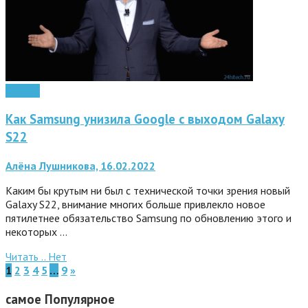
Android
Как Samsung унизила Google с выходом Galaxy
S22
Алёна Лушникова, 16.02.2022
Каким бы крутым ни был с технической точки зрения новый
Galaxy S22, внимание многих больше привлекло новое
пятилетнее обязательство Samsung по обновлению этого и
некоторых …
Читать ..
Нет
1
2
3
4
5
…
9
»
самое
Популярное