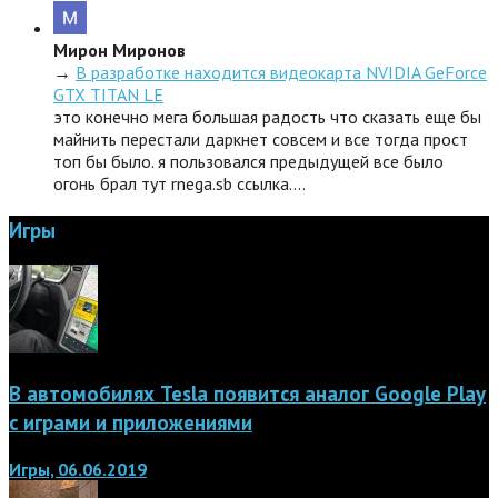
Мирон Миронов
→
В разработке находится видеокарта NVIDIA GeForce
GTX TITAN LE
это конечно мега большая радость что сказать еще бы
майнить перестали даркнет совсем и все тогда прост
топ бы было. я пользовался предыдущей все было
огонь брал тут rnega.sb ссылка.…
Игры
В автомобилях Tesla появится аналог Google Play
с играми и приложениями
Игры, 06.06.2019