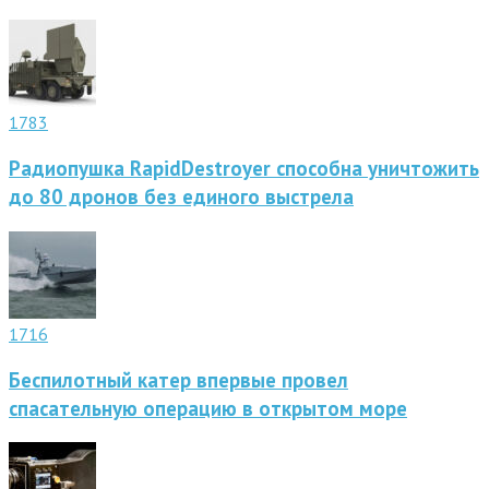
1783
Радиопушка RapidDestroyer способна уничтожить
до 80 дронов без единого выстрела
1716
Беспилотный катер впервые провел
спасательную операцию в открытом море