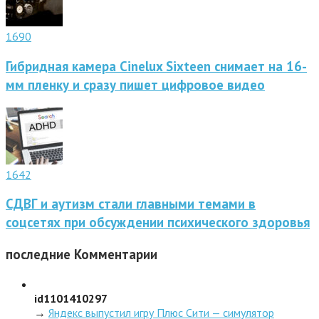
1690
Гибридная камера Cinelux Sixteen снимает на 16-
мм пленку и сразу пишет цифровое видео
1642
СДВГ и аутизм стали главными темами в
соцсетях при обсуждении психического здоровья
последние
Комментарии
id1101410297
→
Яндекс выпустил игру Плюс Сити — симулятор