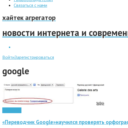
Связаться с нами
хайтек агрегатор
новости интернета и совреме
Войти
Зарегистрироваться
google
Интернет
«Переводчик Google»научился проверять орфогр