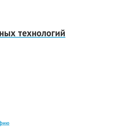
нных технологий
афию