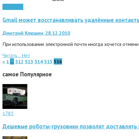
Интернет
Gmail может восстанавливать удалённые контакт
Дмитрий Клюшин, 28.12.2010
При использовании электронной почти иногда хочется отменит
Читать ..
Нет
«
1
…
512
513
514
515
516
самое
Популярное
1783
Дешевые роботы-грузовики позволят доставлять 